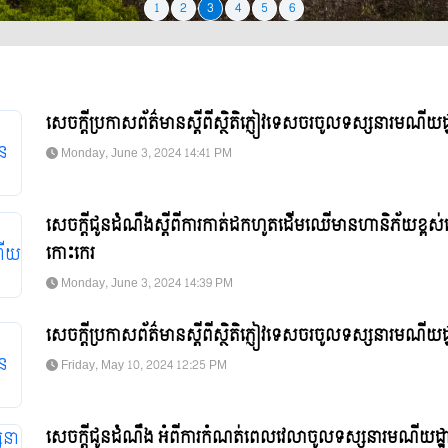
1
2
3
4
5
6
សេចក្តីប្រកាសព័ត៌មានស្ដីពីស្ថិតិភ្ញៀវទេសចរចូលទស្សនារមណីយដ
Monday, June 3, 2024 14:41 PM
សេចក្ដីជូនដំណឹងស្តីពីការកាត់ដកហូតដើមឈើមានហានិភ័យខ្ពស់ន
កោះកេរ
Monday, June 3, 2024 14:39 PM
សេចក្តីប្រកាសព័ត៌មានស្ដីពីស្ថិតិភ្ញៀវទេសចរចូលទស្សនារមណីយដ
Friday, May 10, 2024 12:25 PM
សេចក្តីជូនដំណឹង អំពីការកំណត់ពេលវេលាចូលទស្សនារមណីយដ្ឋា