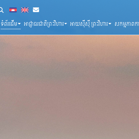
ទំព័រដើម
អាជ្ញាធរជាតិព្រះវិហារ
អាយស៊ីស៊ី ព្រះវិហារ
សកម្មភាពកា