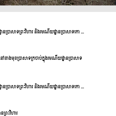
្ឋានប្រាសាទព្រះវិហារ និងរមណីយដ្ឋានប្រាសាទកោ ...
ៅខាងមុខប្រាសាទក្រចាប់ក្នុងរមណីយដ្ឋានប្រាសាទ
្ឋានប្រាសាទព្រះវិហារ និងរមណីយដ្ឋានប្រាសាទកោ ...
នព្រះវិហារ