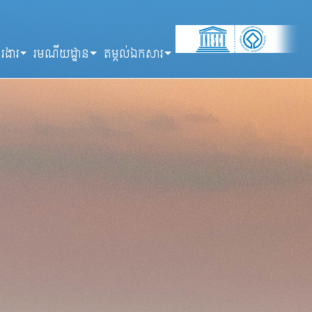
រងារ
រមណីយដ្ឋាន
តម្កល់ឯកសារ