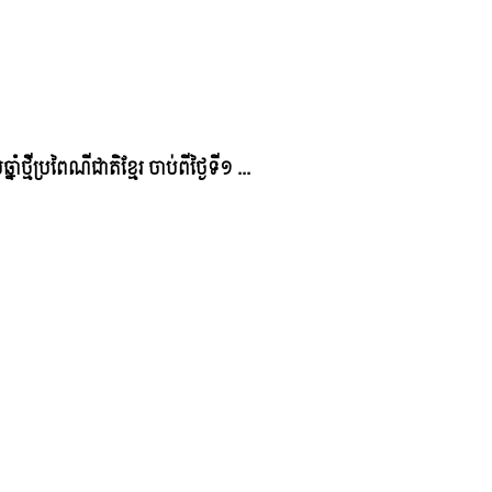
ថ្មីប្រពៃណីជាតិខ្មែរ ចាប់ពីថ្ងៃទី១ ...
ុណ្យចូលឆ្នាំថ្មី ប្រពៃណីជាតិខ្មែ ...