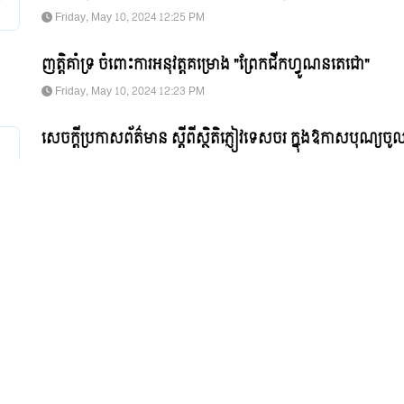
Friday, May 10, 2024 12:25 PM
ញត្តិគាំទ្រ ចំពោះការអនុវត្តគម្រោង "ព្រែកជីកហ្វូណនតេជោ"
Friday, May 10, 2024 12:23 PM
សេចក្តីប្រកាសព័ត៌មាន ស្តីពីស្ថិតិភ្ញៀវទេសចរ ក្នុងឱកាសបុណ្យចូលឆ្នាំ
Wednesday, April 17, 2024 13:28 PM
សួស្ដីឆ្នាំថ្មី ប្រពៃណីជាតិខ្មែរ ឆ្នាំរោង ឆស័ក ព.ស ២៥៦៧
Wednesday, April 10, 2024 09:40 AM
សួស្ដីឆ្នាំថ្មី ប្រពៃណីជាតិខ្មែរ ឆ្នាំរោង ឆស័ក ព.ស ២៥៦៧
Wednesday, April 10, 2024 09:34 AM
សេចក្តីជូនដំណឹង ស្ដីពីការរៀបចំកម្មវិធីសង្ក្រាន្តព្រះវិហារ ក្នុងឱកាសប