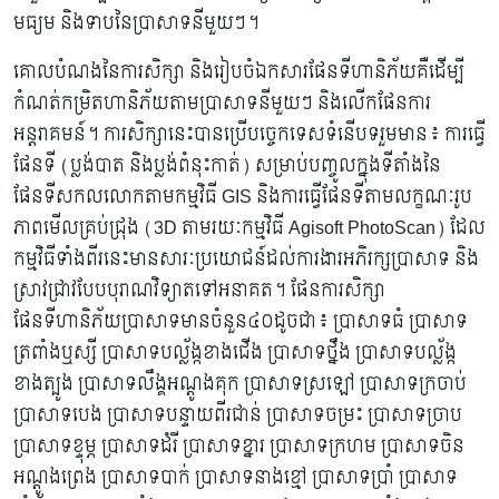
មធ្យម និងទាបនៃប្រាសាទនីមួយៗ។​
គោលបំណងនៃការសិក្សា​ និងរៀបចំឯកសារផែនទីហានិភ័យគឺដើម្បី
កំណត់កម្រិតហានិភ័យតាមប្រាសាទនីមួយៗ និងលើកផែនការ
អន្តរាគមន៍។ ការសិក្សានេះបានប្រើបច្ចេកទេសទំនើបទរួមមាន៖ ការធ្វើ
ផែនទី (ប្លង់បាត និងប្លង់ពំនុះកាត់) សម្រាប់បញ្ចូលក្នុងទីតាំងនៃ
ផែនទីសកលលោក​តាមកម្មវិធី GIS និងការធ្វើផែនទីតាមលក្ខណៈរូប
ភាពមើលគ្រប់ជ្រុង (3D តាមរយៈកម្មវិធី Agisoft PhotoScan) ដែល
កម្មវិធីទាំងពីរនេះមានសារៈប្រយោជន៍ដល់ការងារអភិរក្សប្រាសាទ និង
ស្រាវជ្រាវបែបបុរាណវិទ្យាតទៅអនាគត។ ផែនការសិក្សា
ផែនទីហានិភ័យប្រាសាទមាន​ចំនួន៤០ដូចជា៖ ប្រាសាទធំ ប្រាសាទ
ត្រពាំងឬស្សី ប្រាសាទបល្ល័ង្កខាងជើង ប្រាសាទថ្នឹង​ ប្រាសាទបល្ល័ង្ក
ខាងត្បូង ប្រាសាទលឹង្គអណ្ដូងគុក ប្រាសាទស្រឡៅ ប្រាសាទក្រចាប់
ប្រាសាទបេង ប្រាសាទបន្ទាយពីរជាន់ ប្រាសាទចម្រះ ប្រាសាទច្រាប
ប្រាសាទខ្ទុម្ភ ប្រាសាទដំរី ប្រាសាទខ្នារ ប្រាសាទក្រហម ប្រាសាទចិន
អណ្តូងព្រេង ប្រាសាទបាក់ ប្រាសាទនាងខ្មៅ ប្រាសាទប្រាំ ប្រាសាទ