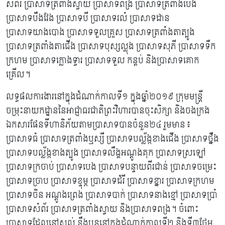
សំព័រ ប្រាសាទត្រពាំងស្វាយ ប្រាសាទពង្រ ប្រាសាទត្រពាំងបេង
ប្រាសាទបឹងវែង ប្រាសាទបី ប្រាសាទរលំ ប្រាសាទដាន
ប្រាសាទយាងបោង ប្រាសាទទួលគ្រួស ប្រាសាទត្រពាំងតាត្បូង
ប្រាសាទត្រពាំងតាជើង ប្រាសាទបុស្សល្លុង ប្រាសាទសុភី ប្រាសាទទឹក
ក្រហម ប្រាសាទក្លោងទ្វារ ប្រាសាទទួល កន្តប់ និងប្រាសាទគោក
គ្រើល។
លទ្ធផលការងារនៅក្នុងដំណាក់កាលទី១​ ក្នុងឆ្នាំ២០១៩ ក្រុមមន្ត្រី
ចម្រុះនាយកដ្ឋាននៃអាជ្ញាធរជាតិព្រះវិហារបានចុះសិក្សា និងចងក្រង
ឯកសារផែនទីហានិភ័យតាមប្រាសាទបានចំនួន២៤ រួមមាន៖
ប្រាសាទធំ ប្រាសាទត្រពាំងឬស្សី ប្រាសាទបល្ល័ង្កខាងជើង ប្រាសាទថ្នឹង​
ប្រាសាទបល្ល័ង្កខាងត្បូង ប្រាសាទលឹង្គអណ្ដូងគុក ប្រាសាទស្រឡៅ
ប្រាសាទក្រចាប់ ប្រាសាទបេង ប្រាសាទបន្ទាយពីរជាន់ ប្រាសាទចម្រេះ
ប្រាសាទច្រាប ប្រាសាទខ្ទុម្ភ ប្រាសាទដំរី ប្រាសាទខ្នារ ប្រាសាទក្រហម
ប្រាសាទចិន អណ្តូងព្រេង ប្រាសាទបាក់ ប្រាសាទនាងខ្មៅ ប្រាសាទប្រាំ
ប្រាសាទសំព័រ ប្រាសាទត្រពាំងស្វាយ និងប្រាសាទពង្រ។ ចំពោះ
ប្រាសាទដែលនៅសល់ នឹងបន្តនៅក្នុងដំណាក់កាលទី២ និងទី៣ថែម