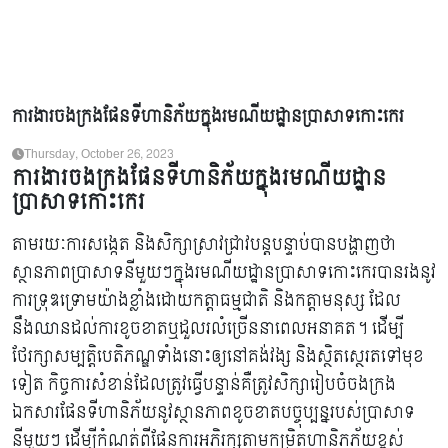
ការងារចងក្រងផែនទីហានិភ័យក្នុងរមណីយដ្ឋានប្រាសាទកោះកេរ
Thursday, October 26, 2023
ការងារចងក្រងផែនទីហានិភ័យក្នុងរមណីយដ្ឋាន
ប្រាសាទកោះកេរ
តាមរយៈការសង្កេត និងសិក្សាស្រាវជ្រាវបន្តបន្ទាប់បានបង្ហាញថា
ស្ថានភាពប្រាសាទនីមួយៗក្នុងរមណីយដ្ឋានប្រាសាទកោះកេរបាន​រងនូវ
ការទ្រុឌទ្រោមយ៉ាងខ្លាំងដោយកត្តាធម្មជាតិ និងកត្តាមនុស្ស ដែល
នឹងឈាន​ដល់ការខូចខាតឬដួលរលំច្រើននាពេលអនាគត។ ដើម្បី
ថែរក្សាសម្បត្តិបេតិភណ្ឌទាំងនោះឲ្យនៅគង់វង្ស និងស្ថិតស្ថេរតទៅមុខ
ទៀត កិច្ចការសំខាន់ដែលត្រូវធ្វើបន្ទាន់គឺត្រូវសិក្សារៀបចំចងក្រង
ឯកសារផែនទីហានិភ័យនូវស្ថានភាពខូចខាតបច្ចុប្បន្នរបស់ប្រាសាទ
នីមួយៗ ដើម្បីកំណត់ពីផែនការអភិរក្សតាមកម្រិតហានិភភ័យខ្ពស់