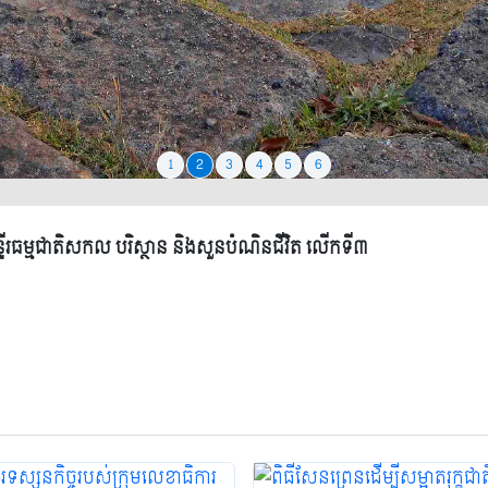
1
2
3
4
5
6
មន្ទីរធម្មជាតិសកល បរិស្ថាន និងសួនបំណិនជីវិត លើកទី៣
2026