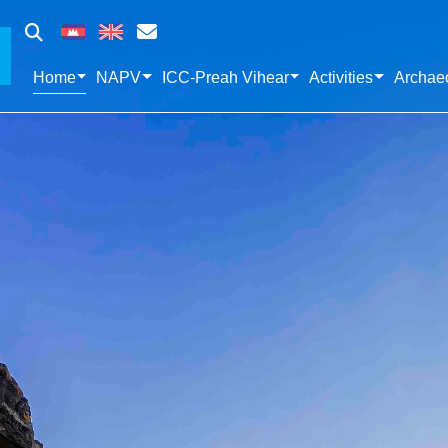
Home
NAPV
ICC-Preah Vihear
Activities
Archaeo