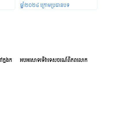
ៅក្នុងក
អបអរសាទរទិវាទេសចរណ៍ពិភពលោក
ឆ្នាំ២០២៤ ក្រោមប្រធានបទ "ទេសចរណ៍
និងសន្តិភាព”
Wednesday, November 6, 2024 18:51 PM