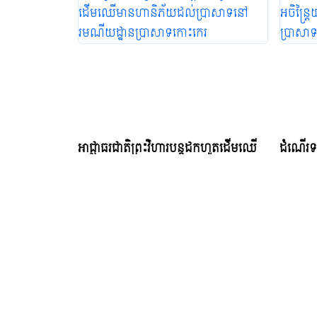
អាជ្ញាធរជាតិព្រះវិហារបន្តដកហូតដើមឈើ
ដំណើរទស
មានហានិភ័យដល់ប្រាសាទនៅរមណីយដ្ឋាន
អចិន្រ្ដ
ប្រាសាទកោះកេរ
ប្រាសា
Monday, May 12, 2025 16:55 PM
Friday,