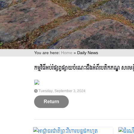
You are here:
Home
»
Daily News
Daily News
កម្មវិធីអប់រំផ្សព្វផ្សាយចំណេះដឹងអំពីបេតិកភណ្ឌ សារ
2021
2022
2023
2024
2025
Tuesday, September 3, 2024
Return