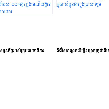
្សនកិច្ចរបស់ក្រុមលេខាធិការ
ពិធីសែនព្រេនដើម្បីសម្អាតរុក្ខជាតិន
ៃយ៍របស់ ICC-អង្គរ ក្នុងរមណីយដ្ឋាន
សិន្ធុខាងត្បូងប្រាសាទរួម
ទកោះកេរ
Monday, January 8, 2024 15:31 PM
 August 4, 2023 10:37 AM