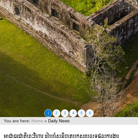
1
2
3
4
5
6
You are here:
Home
»
Daily News
Daily News
អាជ្ញាធរជាតិព្រះវិហារ រៀបចំសន្និបាតបូកសរុបលទ្ធផលការងារ