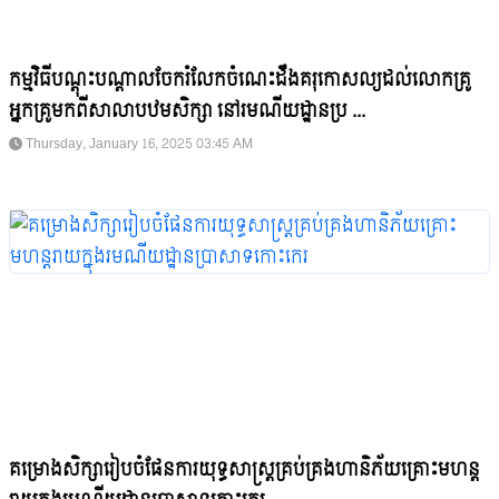
កម្មវិធីបណ្តុះបណ្តាលចែករំលែកចំណេះដឹងគរុកោសល្យដល់លោកគ្រូ
អ្នកគ្រូមកពីសាលាបឋមសិក្សា នៅរមណីយដ្ឋានប្រ ...
Thursday, January 16, 2025 03:45 AM
គម្រោងសិក្សារៀបចំផែនការយុទ្ធសាស្ត្រគ្រប់គ្រងហានិភ័យគ្រោះមហន្ត