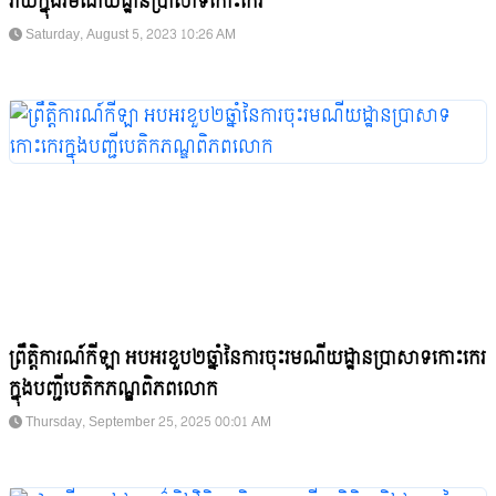
រាយក្នុងរមណីយដ្ឋានប្រាសាទកោះកេរ
Saturday, August 5, 2023 10:26 AM
ព្រឹត្តិការណ៍កីឡា អបអរខួប២ឆ្នាំនៃការចុះរមណីយដ្ឋានប្រាសាទកោះកេរ
ក្នុងបញ្ជីបេតិកភណ្ឌពិភពលោក
Thursday, September 25, 2025 00:01 AM