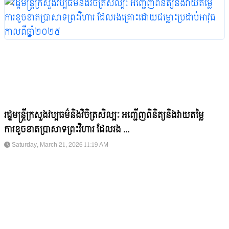
រដ្ឋមន្រ្តីក្រសួងវប្បធម៌និងវិចិត្រសិល្បៈ អញ្ជើញពិនិត្យនិងវាយតម្លៃ
ការខូចខាតប្រាសាទព្រះវិហារ ដែលរង ...
Saturday, March 21, 2026 11:19 AM