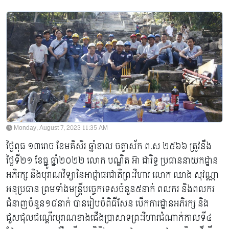
Monday, August 7, 2023 11:35 AM
ថ្ងៃពុធ ១៣រោច ខែមគិសិរ ឆ្នាំខាល ចត្វាស័ក ព.ស ២៥៦៦ ត្រូវនឹង
ថ្ងៃទី២១ ខែធ្នូ ឆ្នាំ២០២២ លោក បណ្ឌិត អ៊ា ដារិទ្ធ ប្រធាននាយកដ្ឋាន
អភិរក្ស និងបុរាណវិទ្យានៃអាជ្ញាធរជាតិព្រះវិហារ លោក ឈាង សុវណ្ណា
អនុប្រធាន ព្រមទាំងមន្ដ្រីបច្ចេកទេសចំនួន៥នាក់ ពលករ និងពលករ
ជំនាញចំនួន១៨នាក់ បានរៀបចំពិធីសែន បើកការដ្ឋានអភិរក្ស និង
ជួសជុលជណ្ដើរបុរាណខាងជើងប្រាសាទព្រះវិហារដំណាក់កាលទី៤