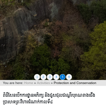
1
2
3
4
5
6
You are here:
Home
»
Activities
»
Protection and Conservation
កិច្ចការពារ និងការអភិរក្ស
ពិធីសែនបើកការដ្ឋានអភិរក្ស និងជួសជុលជណ្ដើរបុរាណខាងជើង
ប្រាសាទព្រះវិហារដំណាក់កាលទី៤