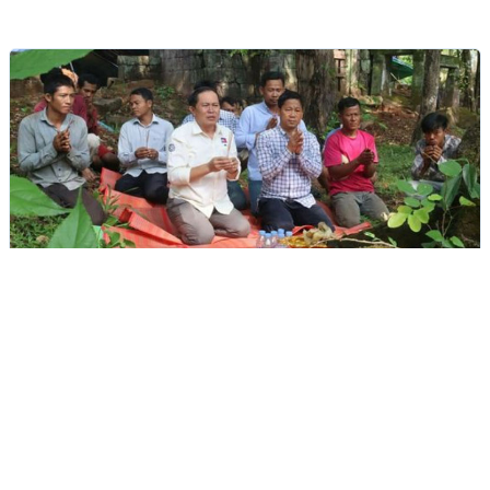
ពិធីសែនព្រេនដើម្បីដកហូតដើមឈើមានហានិភ័យនៅប្រាសាទក្រចាប់
Monday, August 7, 2023 10:16 AM