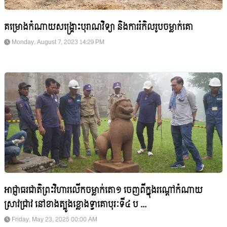
គម្រោងកំណាយសង្គ្រោះបុរាណវិទ្យា និងការរំកិលរូបចម្លាក់គោ
Monday, August 7, 2023 14:29 PM
អាជ្ញាធរជាតិព្រះវិហារលើកចម្លាក់តោ១ ចេញពីក្នុងរណ្តៅកំណាយ
ស្រាវជ្រាវ នៅខាងត្បូងខ្លោងទ្វាគោបុរៈទី៤ ប ...
Friday, May 23, 2025 00:00 AM