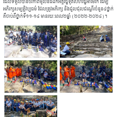
ដែលទទួលបានថវិកាពីមូលនិធិឯកអគ្គរដ្ឋទូតសហរដ្ឋអាមេរិក ដើម្បី
អភិរក្សសម្បត្តិវប្បធម៌ ដែលត្រូវអភិរក្ស និងជួលជុលជណ្ដើរចំនួន៤ថ្នាក់
គីចាប់ពីថ្នាក់ទី១១-១៤ មានរយៈពេល២ឆ្នាំ (២០២២-២០២៤)។