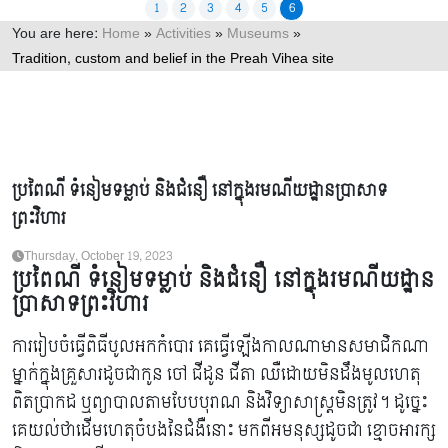
1
2
3
4
5
6
You are here:
Home
»
Activities
»
Museums
»
Tradition, custom and belief in the Preah Vihea site
ប្រពៃណី ទំនៀមទម្លាប់ និងជំនឿ នៅក្នុងរមណីយដ្ឋានប្រាសាទ
ព្រះវិហារ
Thursday, October 19, 2023
ប្រពៃណី ទំនៀមទម្លាប់ និងជំនឿ នៅក្នុងរមណីយដ្ឋាន
ប្រាសាទព្រះវិហារ
ការរៀបចំធ្វើពិធីបូលអកកំបោរ គេធ្វើឡើងកាលណាមានសមាជិកណា
ម្នាក់ក្នុងគ្រួសារដូចជាកូន ចៅ ជីដូន ជីតា ឈឺដោយមិនដឹងមូលហេតុ
ពិតប្រាកដ ឬព្យាបាលតាមបែបបុរាណ និងវិទ្យាសាស្ដ្រមិនត្រូវ។ ដូច្នេះ
គេយល់ថាដើមហេតុចំបងនៃជំងឺនោះ មកពីអមនុស្សដូចជា ខ្មោចអារក្ស