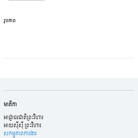
រូបភាព
មាតិកា
អាជ្ញាធរជាតិព្រះវិហារ
អាយស៊ីស៊ី ព្រះវិហារ
សកម្មភាពការងារ