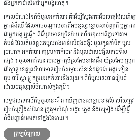
និងអ្នកតាជាដើមជាអ្នកបង្កហេតុ។
គោលបំណងនៃពិធីបូលអកកំបោរ គឺដើម្បីស្វែងរកដើមហេតុដែលនាំឲ្យ
អ្នកជំងឺឈឺ ដែលអាចបណ្តាលមកពីអមនុស្ស ខ្មោចសាច់ញាតិ ឬអ្នកតា
ជាអ្នកបង្ក ឬធ្វើ។ ពិធីបូលមានច្រើនបែប ហើយខុសៗពីគ្នាទៅតាម
តំបន់ ដែលតំបន់ខ្លះគេបូលពងមាន់លើចុងចង្កឹះ បូលកូនកាំបិត បូល
ប្រណាក អកកំបោរ គម្របអកកំបោរ និងបូលថាសបង្វិលតាមទិស
ផ្សេង។ បូលអកកំបោរ របស់អ្នកភូមិស្រអែមខាងជើង ឃុំស្រអែម ស្រុក
ជាំក្សាន្ដ ខេត្តព្រះវិហារមានរៀបចំសម្ភារៈសំខាន់ៗដូចជា អង្ករ ទៀន
ធូប បារី ស្លា ម្លូ គម្របអកកំបោរនិងលុយ។ ពិធីបូលនេះបានរៀបចំ
ដោយមនុស្សស្រីចំណាស់​ក្នុងភូមិ។
លទ្ធផលទោលើកិច្ចបូលនេះគឺ រកឃើញថាខុសខ្មោចខាងម៉ែ ហើយត្រូវ
រៀបចំគ្រឿងសំណែន គ្រូគុមសំណុំ​​ សង្វារ ភ្លេង និងចម្រៀង ដើម្បីធ្វើ
ពិធីបញ្ជាន់មេមត់នៅក្នុងខែមាឃ។
ត្រឡប់ក្រោយ