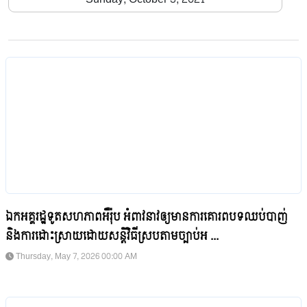
ឯកអគ្គរដ្ឋទូតសហភាពអឺរ៉ុប អំពាវនាវឲ្យមានការគោរពបទឈប់បាញ់
និងការដោះស្រាយដោយសន្តិវិធីស្របតាមច្បាប់អ ...
Thursday, May 7, 2026 00:00 AM