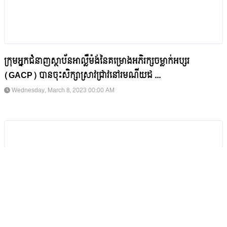
ក្រុមអ្នកជំនាញស្ថាប័នអាលឺ្លម៉ង់នៃគម្រោងអភិរក្សចម្លាក់អប្សរ
(GACP) បានចុះសិក្សាស្រាវជ្រាវនៅរមណីយដ ...
Wednesday, March 8, 2023 00:00 AM