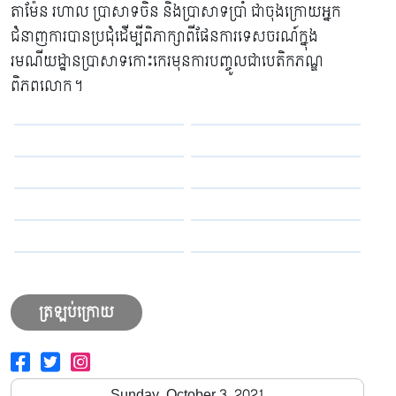
តាម៉ែន រហាល ប្រាសាទចិន និងប្រាសាទប្រាំ ជាចុងក្រោយអ្នក
ជំនាញការបានប្រជុំដើម្បីពិភាក្សាពីផែនការទេសចរណ៍ក្នុង
រមណីយដ្ឋានប្រាសាទកោះកេរមុនការបញ្ចូលជាបេតិកភណ្ឌ
ពិភពលោក។
ត្រឡប់ក្រោយ
Sunday, October 3, 2021