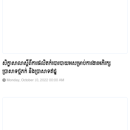
សិក្ខាសាលាស្តីពីការផលិតកំបោរបាយអសម្រាប់ការងារអភិរក្ស
ប្រាសាទថ្មភក់ និងប្រាសាទឥដ្ឋ
Monday, October 10, 2022 00:00 AM