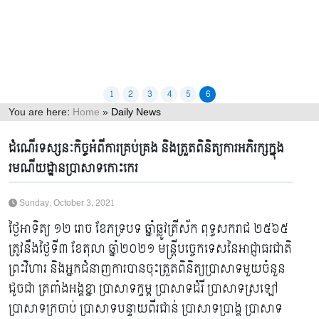
1
2
3
4
5
6
You are here:
Home
»
Daily News
ព័ត៌មានទូទៅ
ដំណើរទស្សនៈកិច្ចអំពីការគ្រប់គ្រង និងត្រួតពិនិត្យការអភិរក្សក្នុង
រមណីយដ្ឋានប្រាសាទកោះកេរ
2021
2022
2023
2024
2025
2026
Sunday, October 3, 2021
ថ្ងៃអាទិត្យ ១២ រោច ខែភទ្របទ ឆ្នាំឆ្លូវត្រីស័ក ពុទ្ធសករាជ ២៥៦៥
ត្រូវនឹងថ្ងៃទី៣ ខែតុលា ឆ្នាំ២០២១ មន្ត្រីបច្ចេកទេសនៃអាជ្ញាធរជាតិ
ព្រះវិហារ និងអ្នកជំនាញការបានចុះត្រួតពិនិត្យប្រាសាទមួយចំនួន
ដូចជា ត្រពាំងអង្គខ្នា ប្រាសាទក្ទម្ព ប្រាសាទដំរី ប្រាសាទស្រឡៅ
ប្រាសាទក្រចាប់ ប្រាសាទបន្ទាយពីរជាន់ ប្រាសាទប្រាង្គ ប្រាសាទ