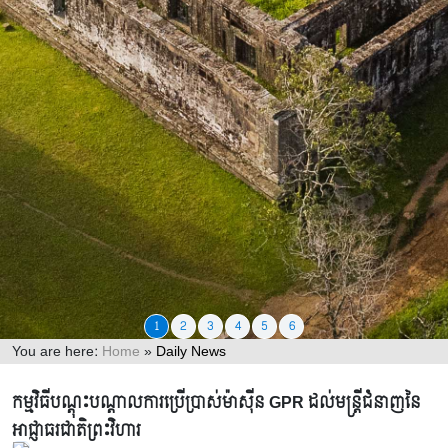
1
2
3
4
5
6
You are here:
Home
»
Daily News
ព័ត៌មានទូទៅ
កម្មវិធីបណ្តុះបណ្តាលការប្រើប្រាស់ម៉ាស៊ីន GPR ដល់មន្រ្តីជំនាញនៃ
អាជ្ញាធរជាតិព្រះវិហារ