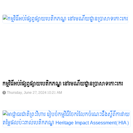
កម្មវិធីអប់រំផ្សព្វផ្សាយបេតិកភណ្ឌ នៅរមណីយដ្ឋានប្រាសាទកោះកេរ
Thursday, June 27, 2024 10:21 AM