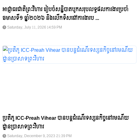
អាជ្ញាធរជាតិព្រះវិហារ រៀបចំសន្និបាតបូកសរុបលទ្ធផលការងារប្រចាំ
ឆមាសទី១ ឆ្នាំ២០២៦ និងលើកទិសដៅការងារប ...
Saturday, July 11, 2026 14:59 PM
ប្រតិភូ ICC-Preah Vihear បានបន្តដំណើរទស្សនកិច្ចនៅរមណីយ
ដ្ឋានប្រាសាទព្រះវិហារ
Saturday, December 9, 2023 21:39 PM