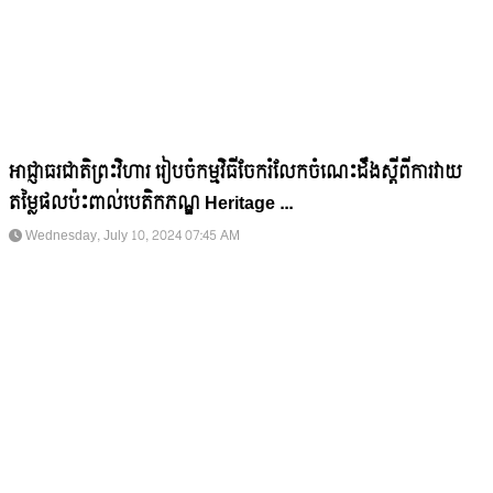
អាជ្ញាធរជាតិព្រះវិហារ រៀបចំកម្មវិធីចែករំលែកចំណេះដឹងស្តីពីការវាយ
តម្លៃផលប៉ះពាល់បេតិកភណ្ឌ Heritage ...
Wednesday, July 10, 2024 07:45 AM
មាតិកា
អាជ្ញាធរជាតិព្រះវិហារ