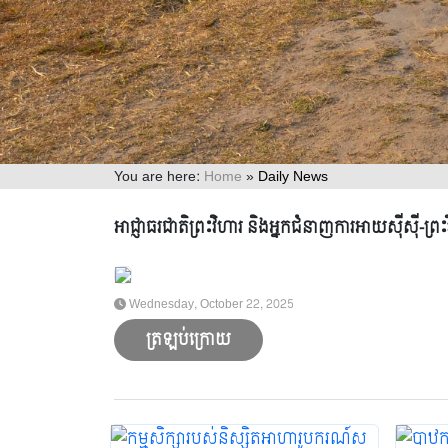
You are here:
Home
»
Daily News
ព័ត៌មានទូទៅ
អាជ្ញាធរជាតិព្រះវិហារ និងអ្នកជំនាញការអាយស៊ីស៊ី-ព
2021
2022
2023
2024
2025
Wednesday, October 22, 2025
ត្រឡប់ក្រោយ