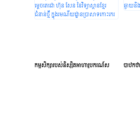
កម្មសិក្សារបស់និស្សិតអាហារូបករណ៍ស
បាឋកថា
ម្តេចតេជោ ហ៊ុន សែន នៃវិទ្យាស្ថានខ្មែរជំនាន់
និងកិច្
ថ្មី ក្នុងរមណីយដ្ឋាន ...
Thursd
Thursday, September 19, 2024 21:16 PM