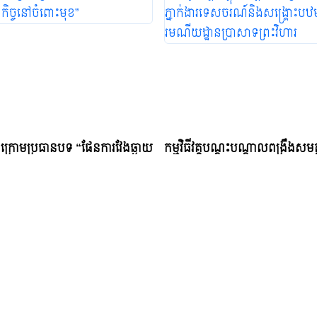
ក្រោមប្រធានបទ “ផែនការវែងឆ្ងាយ
កម្មវិធីវគ្គបណ្តុះបណ្តាលពង្រឹងសម
ចនៅចំពោះមុខ”
ភ្នាក់ងារទេសចរណ៍និងសង្គ្រោះប
រមណីយដ្ឋានប្រាសាទព្រះវិហារ
ay, August 3, 2023 16:21 PM
Thursday, February 22, 2024 07:14 