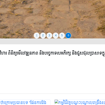
1
2
3
4
5
6
្រះវិហារ ពិនិត្យមើលវឌ្ឍនភាព​ និងបច្ចេកទេសអភិរក្ស និងជួសជុលប្រាសាទ
2026