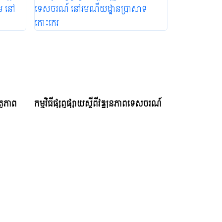
ត្ថភាព
កម្មវិធីផ្សព្វផ្សាយស្ដីពីវឌ្ឍនភាពទេសចរណ៍
ឋម នៅ
នៅរមណីយដ្ឋានប្រាសាទកោះកេរ
Friday, August 4, 2023 11:39 AM
AM