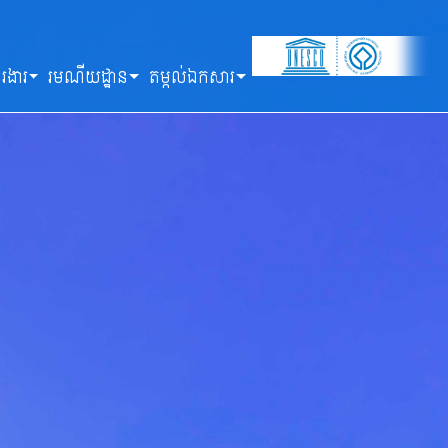
រងារ
រមណីយដ្ឋាន
តម្កល់ឯកសារ