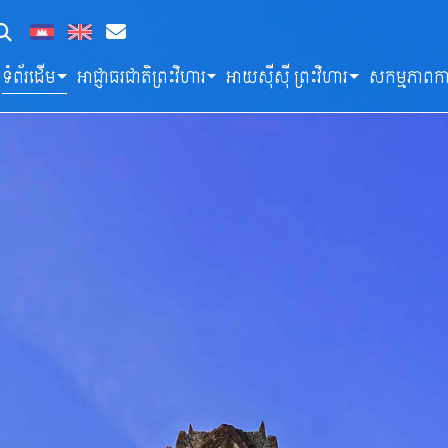
ទំព័រដើម
អាជ្ញាធរជាតិព្រះវិហារ
អាយស៊ីស៊ី ព្រះវិហារ
សកម្មភាពកា