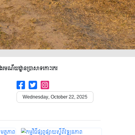
ក្នុងរមណីយដ្ឋានប្រាសាទកោះកេរ
Wednesday, October 22, 2025