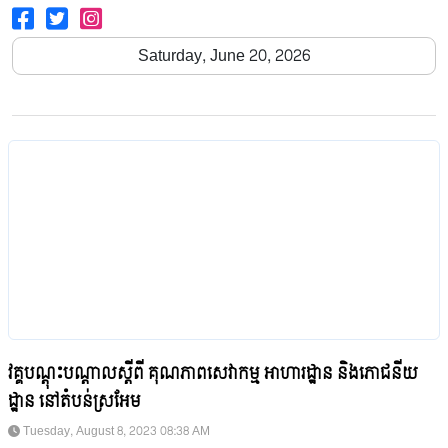
Saturday, June 20, 2026
វគ្គបណ្តុះបណ្ដាលស្ដីពី គុណភាពសេវាកម្ម អាហារដ្ឋាន និងភោជនីយ
ដ្ឋាន នៅតំបន់ស្រអែម
Tuesday, August 8, 2023 08:38 AM