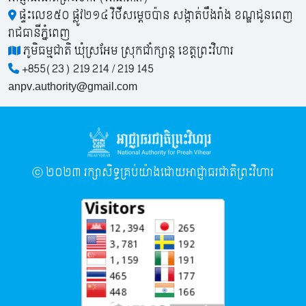
ផ្ទះលេខ៥០​ ផ្លូវ២១៤ វិថីសម្តេចប៉ាន សង្កាត់បឹងរាំង ខណ្ឌដូនពេញ
រាជធានីភ្នំពេញ
ភូមិធម្មជាតិ ឃុំស្រអែម ស្រុកជាំក្សាន្ត ខេត្តព្រះវិហារ
+855(23) 219 214 / 219 145
anpv.authority@gmail.com
ⓒ ២០២៣​ រក្សាសិទ្ធគ្រប់យ៉ាងដោយអាជ្ញាធរជាតិព្រះវិហារ