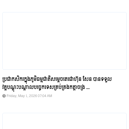
ប្រជាកសិករក្នុងភូមិធម្មជាតិសម្តេចតេជោហ៊ុន សែន បានទទួល
វគ្គបណ្តុះបណ្តាលបច្ចេកទេសគ្រប់គ្រងកត្តាចង្រ ...
Friday, May 1, 2026 07:04 AM