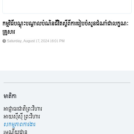
កម្មវិធីបណ្តុះបណ្តាលបំណិនជីវិតស្តីពីការរៀបចំសួនដំណាំជាលក្ខណៈ
គ្រួសារ
Saturday, August 17, 2024 16:01 PM
មាតិកា
អាជ្ញាធរជាតិព្រះវិហារ
អាយស៊ីស៊ី ព្រះវិហារ
សកម្មភាពការងារ
រមណីយដ្ឋាន