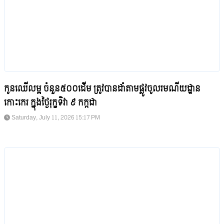
កូនឈើលម្អ ចំនួន៥០០ដើម ត្រូវបានដាំតាមផ្លូវចូលរមណីយដ្ឋាន
កោះកេរ ក្នុងថ្ងៃរុក្ខទិវា ៩ កក្កដា
Saturday, July 11, 2026 15:17 PM