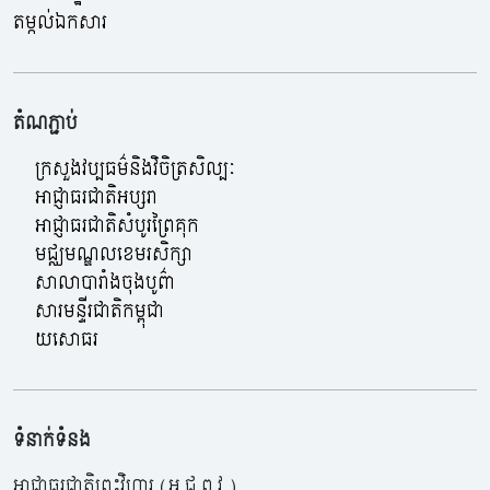
តម្កល់ឯកសារ
តំណភ្ជាប់
ក្រសួងវប្បធម៌និងវិចិត្រសិល្បៈ
អាជ្ញាធរជាតិអប្សរា
អាជ្ញាធរជាតិសំបូរព្រៃគុក
មជ្ឈមណ្ឌលខេមរសិក្សា
សាលាបារាំងចុងបូព៌ា
សារមន្ទីរជាតិកម្ពុជា
យសោធរ
ទំនាក់ទំនង
អាជ្ញាធរជាតិព្រះវិហារ (អ.ជ.ព.វ.)