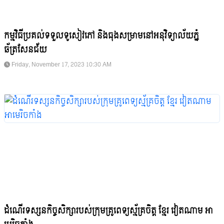
កម្មវិធីប្រគល់ទទួលទូសៀវភៅ និងធុង​សម្រាមនៅអនុវិទ្យាល័យ​ភ្នំ
ឆ័ត្រសែនជ័យ
Friday, November 17, 2023 10:30 AM
ដំណើរទស្សនកិច្ចសិក្សារបស់ក្រុមគ្រូពេទ្យស្ម័គ្រចិត្ត ខ្មែរ វៀតណាម អា