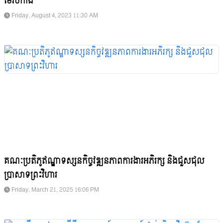
មេរិចកាំង
Friday, August 4, 2023 11:30 AM
គណៈប្រតិភូឥណ្ឌាទស្សនកិច្ចវឌ្ឍនភាពការងារអភិរក្ស និងជួសជុល
ប្រាសាទព្រះវិហារ
Friday, March 21, 2025 16:06 PM