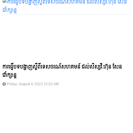
ការធ្វើបទបង្ហាញស្តីពីទេសចរណ៍សហគមន៍ ដល់សិស្សវិ.ហ៊ុន សែន
ជាំក្សាន្ត
Friday, August 4, 2023 10:20 AM