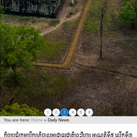
1
2
3
4
5
6
You are here:
Home
»
Daily News
Daily News
កិច្ចប្រជុំក្រុមប្រឹក្សាភិបាលអាជ្ញាធរជាតិព្រះវិហារ អាណត្តិទី៥ លើកទី៣