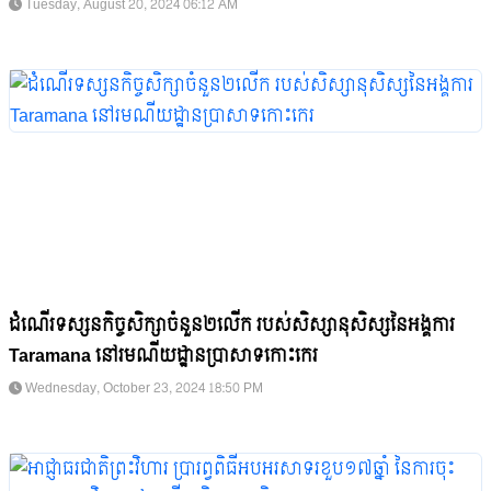
Tuesday, August 20, 2024 06:12 AM
ដំណើរទស្សនកិច្ចសិក្សាចំនួន២លើក របស់សិស្សានុសិស្សនៃអង្គការ
Taramana នៅរមណីយដ្ឋានប្រាសាទកោះកេរ
Wednesday, October 23, 2024 18:50 PM