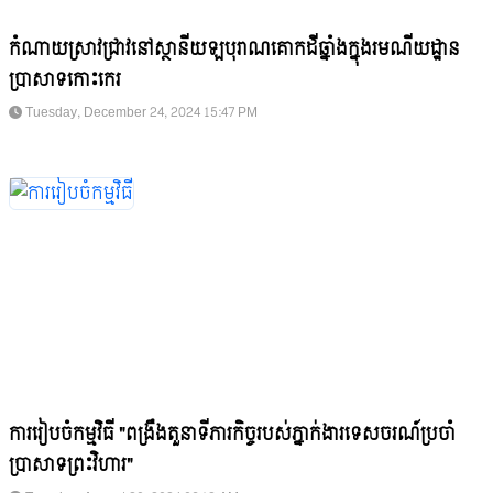
កំណាយស្រាវជ្រាវនៅស្ថានីយឡបុរាណគោកដីឆ្នាំងក្នុងរមណីយដ្ឋាន
ប្រាសាទកោះកេរ
Tuesday, December 24, 2024 15:47 PM
ការរៀបចំកម្មវិធី "ពង្រឹងតួនាទីភារកិច្ចរបស់ភ្នាក់ងារទេសចរណ៍ប្រចាំ
ប្រាសាទព្រះវិហារ"