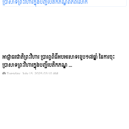
អាជ្ញាធរជាតិព្រះវិហារ ប្រារព្វពិធីអបអរសាទរខួប១៧ឆ្នាំ នៃការចុះ
ប្រាសាទព្រះវិហារក្នុងបញ្ជីបេតិកភណ្ឌ ...
Tuesday, July 15, 2025 03:10 AM
មាតិកា