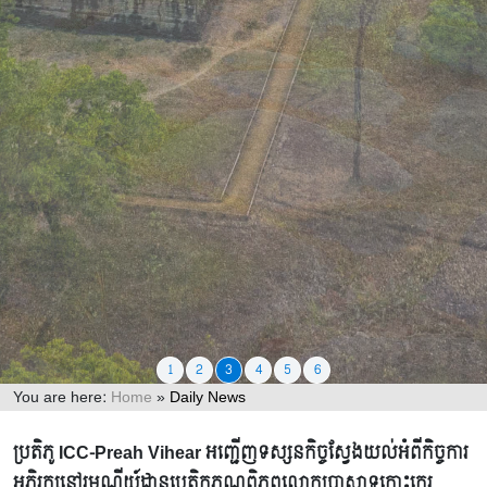
1
2
3
4
5
6
You are here:
Home
»
Daily News
ព័ត៌មានទូទៅ
ប្រតិភូ ICC-Preah Vihear អញ្ជើញទស្សនកិច្ចស្វែងយល់អំពីកិច្ចការ
អភិរក្សនៅរមណីយ៍ដ្ឋានបេតិកភណ្ឌពិភពលោកប្រាសាទកោះកេរ