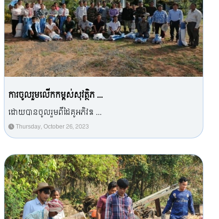
ការចូលរួមលើកកម្ពស់សុវត្ថិភ ...
ដោយបានចូលរួមពីដៃគូអភិវឌ ...
Thursday, October 26, 2023