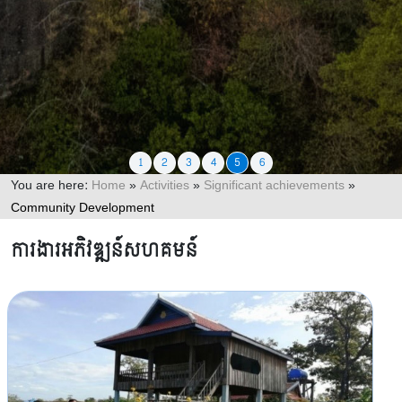
1
2
3
4
5
6
You are here:
Home
»
Activities
»
Significant achievements
»
Community Development
ការងារអភិវឌ្ឍន៍សហគមន៍