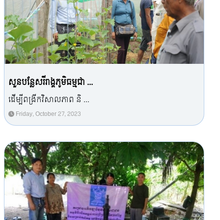
សួនបន្លែសរីរាង្គភូមិធម្មជា ...
ដើម្បីពង្រីកវិសាលភាព និ ...
Friday, October 27, 2023