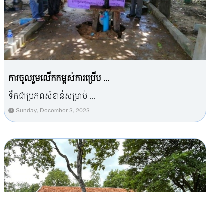
ការចូលរួមលើកកម្ពស់ការប្រើប ...
ទឹកជាប្រភពសំខាន់សម្រាប់ ...
Sunday, December 3, 2023