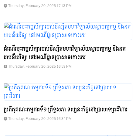
Thursday, February 20, 2025 17:13 PM
ដំណើរចុះកម្មសិក្សារបស់និស្សិតមហាវិទ្យាល័យស្ថាបត្យកម្ម និងនគ
រោបនីយវិទ្យា នៅរមណីដ្ឋានប្រាសាទកោះកេរ
Thursday, February 20, 2025 16:59 PM
ប្រតិភូគណៈកម្មការទី១ ព្រឹទ្ធសភា ទស្សនៈកិច្ចនៅប្រាសាទព្រះវិហារ
Thursday, February 20, 2025 16:34 PM