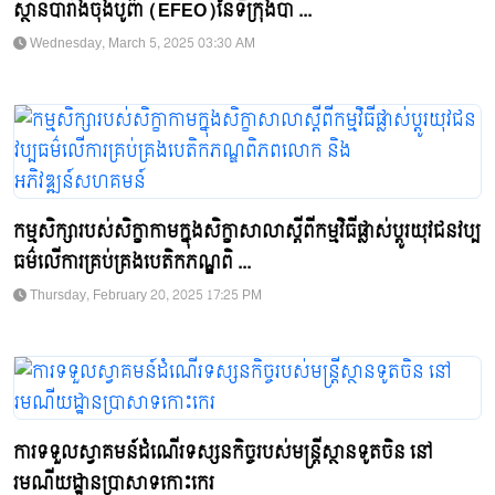
ស្ថានបារាំងចុងបូព៌ា (EFEO)នៃទីក្រុងប៉ា ...
Wednesday, March 5, 2025 03:30 AM
កម្មសិក្សារបស់សិក្ខាកាមក្នុងសិក្ខាសាលាស្តីពីកម្មវិធីផ្លាស់ប្តូរយុវជនវប្ប
ធម៌លើការគ្រប់គ្រងបេតិកភណ្ឌពិ ...
Thursday, February 20, 2025 17:25 PM
ការទទួលស្វាគមន៍ដំណើរទស្សនកិច្ចរបស់មន្រ្តីស្ថានទូតចិន នៅ
រមណីយដ្ឋានប្រាសាទកោះកេរ