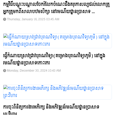
កម្មវិធីបណ្តុះបណ្តាលចែករំលែកចំណេះដឹងគរុកោសល្យដល់លោកគ្រូ
អ្នកគ្រូមកពីសាលាបឋមសិក្សា នៅរមណីយដ្ឋានប្រាសាទ ...
Thursday, January 16, 2025 03:45 AM
ធ្វើកំណាយស្រាវជ្រាវបុរាណវិទ្យា(គម្រោងបុរាណវិទ្យាភូមិ) នៅក្នុង
រមណីយដ្ឋានប្រាសាទកោះកេរ
Monday, December 30, 2024 10:43 AM
ការចុះពិនិត្យការងារអភិរក្ស និងអភិវឌ្ឍន៍រមណីយដ្ឋានប្រាសាទ
ព្រះវិហារ