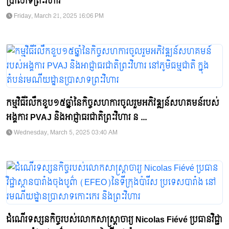
ប្រាសាទព្រះវិហារ
Friday, March 21, 2025 16:06 PM
កម្មវិធីរំលឹកខួប១៥ឆ្នាំនៃកិច្ចសហការចូលរួមអភិវឌ្ឍន៍សហគមន៍របស់
អង្គការ PVAJ​ និងអាជ្ញាធរជាតិព្រះវិហារ ន ...
Wednesday, March 5, 2025 03:40 AM
ដំណើរទស្សនកិច្ចរបស់លោកសាស្រ្តាចារ្យ Nicolas Fiévé ប្រធានវិជ្ជា