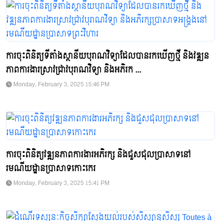
ការចុះពិនិត្យទីតាំងស្ថានីយបុរាណវិទ្យាដែលបានរកឃើញថ្មី និងវឌ្ឍន
ភាពការងារស្រាវជ្រាវបុរាណវិទ្យា និងអភិរក ...
Monday, February 3, 2025 15:46 PM
ការចុះពិនិត្យវឌ្ឍនភាពការងារអភិរក្ស និងជួសជុលប្រាសាទនៅ
រមណីយដ្ឋានប្រាសាទកោះកេរ
Monday, February 3, 2025 15:41 PM