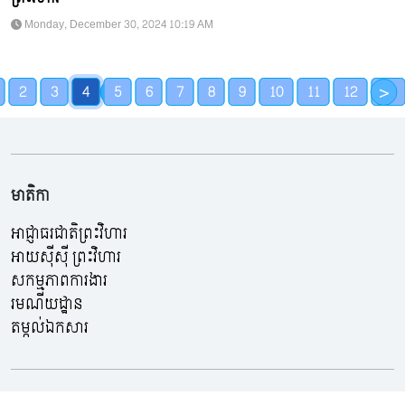
Monday, December 30, 2024 10:19 AM
<
>
2
3
4
5
6
7
8
9
10
11
12
13
មាតិកា
អាជ្ញាធរជាតិព្រះវិហារ
អាយស៊ីស៊ី ព្រះវិហារ
សកម្មភាពការងារ
រមណីយដ្ឋាន
តម្កល់ឯកសារ