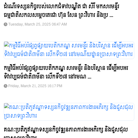
ដំណើរទស្សនកិច្ចរបស់លោកជំទាវបណ្ឌិត ជា សិរី មកសារមន្ទីរ
ធម្មជាតិសកលសម្តេចតេជោ ហ៊ុន សែន ព្រះវិហារ និងប្រ ...
Tuesday, March 25, 2025 06:47 AM
កម្មវិធីអប់រំផ្សព្វផ្សាយបេតិកភណ្ឌ សារមន្ទីរ និងបរិស្ថាន ដើម្បីអបអរ
ទិវាវប្បធម៌ជាតិ៣មីនា លើកទី២៧ នៅរមណ ...
Friday, March 21, 2025 16:17 PM
គណៈប្រតិភូឥណ្ឌាទស្សនកិច្ចវឌ្ឍនភាពការងារអភិរក្ស និងជួសជុល