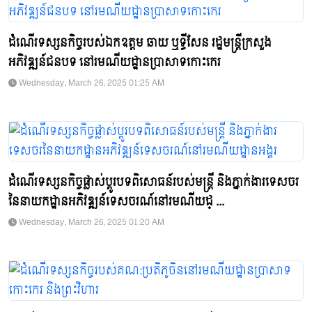
ដំណើរទស្សនកិច្ចរបស់ឯកឧត្តម ឆាយ ឬទ្ធីសែន រដ្ឋមន្រ្តីក្រសួង
អភិវឌ្ឍន៍ជនបទ នៅរមណីយដ្ឋានប្រាសាទកោះកេរ
Wednesday, March 26, 2025 01:25 AM
ដំណើរទស្សនកិច្ចផ្លាស់ប្តូរបទពិសោធន៍របស់មន្រ្តី និងភ្នាក់ងារទេសចរ
នៃនាយកដ្ឋានអភិវឌ្ឍន៍ទេសចរណ៍នៅរមណីយដ្ ...
Wednesday, March 26, 2025 01:20 AM