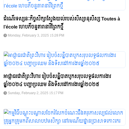
ដំណើរទស្សនៈកិច្ចសិក្សាស្វែងយល់របស់សិស្សានុសិស្ស Toutes à
l’école ហេបភីចន្ទតារានារីព្រែកថ្មី
Monday, February 3, 2025 15:28 PM
អាជ្ញាធរជាតិព្រះវិហារ រៀបចំសន្និបាតបូកសរុបលទ្ធផលការងារ
ឆ្នាំ២០២៤ បញ្ហាប្រឈម និងទិសដៅការងារឆ្នាំ២០២៥
Sunday, February 2, 2025 15:17 PM