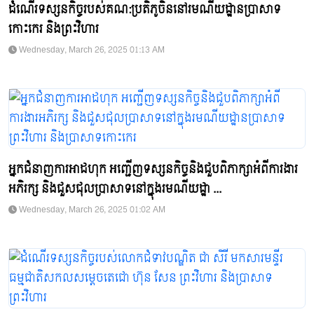
ដំណើរទស្សនកិច្ចរបស់គណ:ប្រតិភូចិននៅរមណីយដ្ឋានប្រាសាទ
កោះកេរ និងព្រះវិហារ
Wednesday, March 26, 2025 01:13 AM
អ្នកជំនាញការអាដហុក អញ្ជេីញទស្សនកិច្ចនិងជួបពិភាក្សាអំពីការងារ
អភិរក្ស និងជួសជុលប្រាសាទនៅក្នុងរមណីយដ្ឋា ...
Wednesday, March 26, 2025 01:02 AM